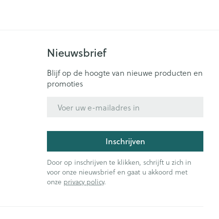
Bed
ng zon
Doorliggen - decubitis
ie
Urinewegen
Toon meer
Nieuwsbrief
id, spanning
Stoppen met roken
Blijf op de hoogte van nieuwe producten en
promoties
t en intieme
Gezichtsreiniging -
ontschminken
n Orthopedie
Instrumenten
E-mail adres
sche
Anti tumor middelen
en
Reinigingsmelk, - crème, -
ie
olie en gel
Inschrijven
jn
Tonic - lotion
Anesthesie
zorging
Micellair water
Door op inschrijven te klikken, schrijft u zich in
voor onze nieuwsbrief en gaat u akkoord met
Specifiek voor de ogen
ie
Diverse geneesmiddelen
onze
privacy policy
.
et
Toon meer