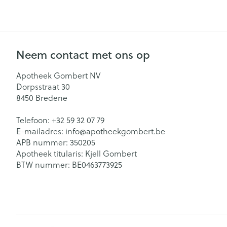
Zuurstof
Eelt
Eksteroog - lik
Ademhalingsst
Toon meer
Neem contact met ons op
Spieren en ge
Apotheek Gombert NV
Dorpsstraat 30
Specifiek voo
8450
Bredene
Naalden en sp
Lichaamsverzo
Infecties
Telefoon:
+32 59 32 07 79
Spuiten
Deodorant
E-mailadres:
info@
apotheekgombert.be
Oplossing voor 
APB nummer:
350205
Gezichtsverzor
Luizen
Apotheek titularis:
Kjell Gombert
Naalden
BTW nummer:
BE0463773925
Naalden voor i
pennaalden
Diagnostica
Toon meer
Haar