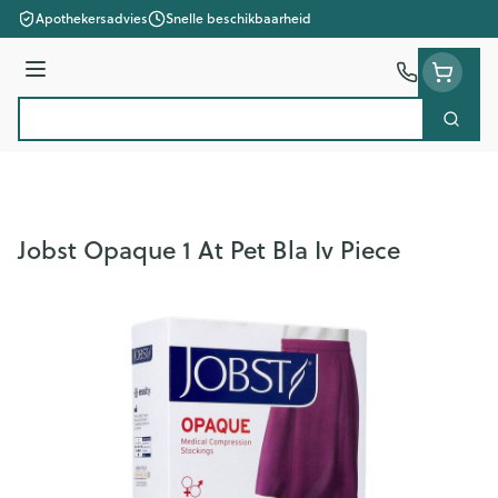
Ga naar de inhoud
Apothekersadvies
Snelle beschikbaarheid
Menu
Zoek
Product, merk, categorie...
Jobst Opaque 1 At Pet Bla Iv Piece