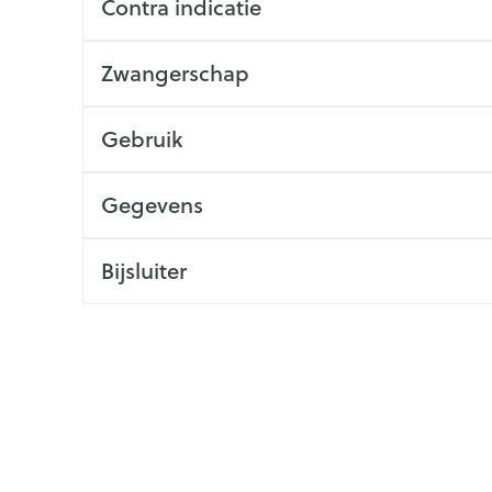
Contra indicatie
ging
Supplementen
Insectenwe
Mondmaskers
middelen
Zwangerschap
issen
 -
Gebruik
id
id
Gegevens
Bijsluiter
Zelfbruiner
Scheren