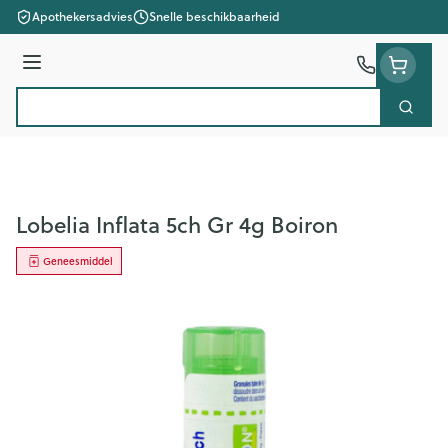
Ga naar de inhoud
Apothekersadvies
Snelle beschikbaarheid
Menu
Zoek
Product, merk, categorie...
Lobelia Inflata 5ch Gr 4g Boiron
Geneesmiddel