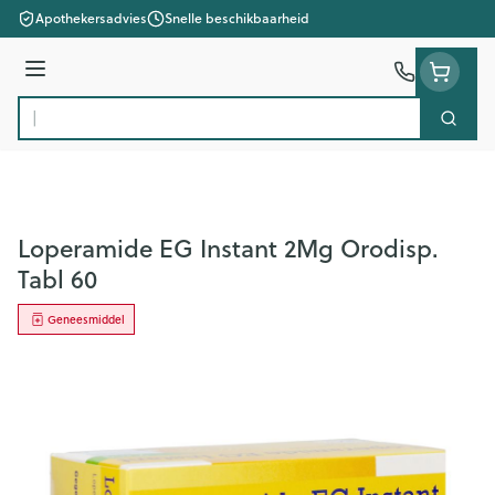
Ga naar de inhoud
Apothekersadvies
Snelle beschikbaarheid
Menu
Zoek
Product, merk, categorie...
Loperamide EG Instant 2Mg Orodisp.
Tabl 60
Geneesmiddel