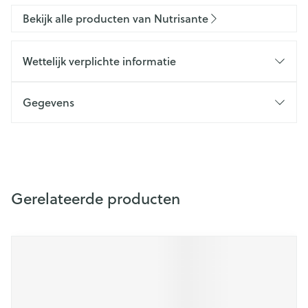
Bekijk alle producten van Nutrisante
Wettelijk verplichte informatie
Gegevens
Gerelateerde producten
Druk op om naar carrouselnavigatie te gaan
Navigeren door de elementen van de carrousel is mogelijk m
Druk om carrousel over te slaan