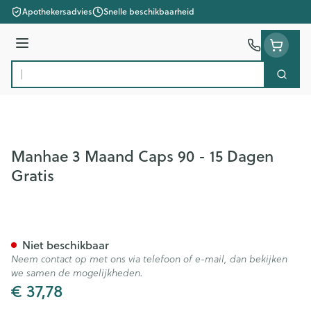
Ga naar de inhoud
Apothekersadvies
Snelle beschikbaarheid
Menu
Zoek
Product, merk, categorie...
Manhae 3 Maand Caps 90 - 15 Dagen
Gratis
Manhae 3 Maand Caps 90 - 1
Niet beschikbaar
Neem contact op met ons via telefoon of e-mail, dan bekijken
we samen de mogelijkheden.
€ 37,78