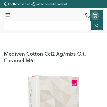
Ga naar de inhoud
Apothekersadvies
Snelle beschikbaarheid
Menu
Zoek
Product, merk, categorie...
Mediven Cotton Ccl2 Ag/mbs O.t.
Caramel M6