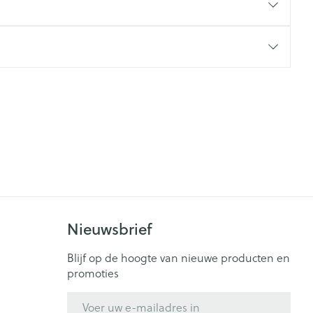
rende
Parfums en
geurproducten
CBD
Nieuwsbrief
Blijf op de hoogte van nieuwe producten en
promoties
E-mail adres