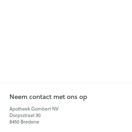
Gezichtsverzor
Pillendozen en
accessoires
Pigmentstoorn
Gevoelige huid
geïrriteerde hu
Gemengde hu
Doffe huid
Toon meer
Snurken
Neem contact met ons op
Apotheek Gombert NV
Dorpsstraat 30
8450
Bredene