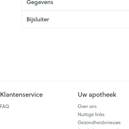
Gegevens
ging
Supplementen
Insectenwe
Mondmaskers
middelen
Bijsluiter
issen
 -
id
id
Zelfbruiner
Scheren
Klantenservice
Uw apotheek
FAQ
Over ons
Nuttige links
Gezondheidsnieuws