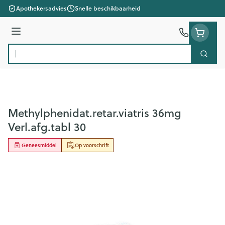
Ga naar de inhoud
Apothekersadvies
Snelle beschikbaarheid
Menu
Zoek
Product, merk, categorie...
Methylphenidat.retar.viatris 36mg
Verl.afg.tabl 30
Geneesmiddel
Op voorschrift