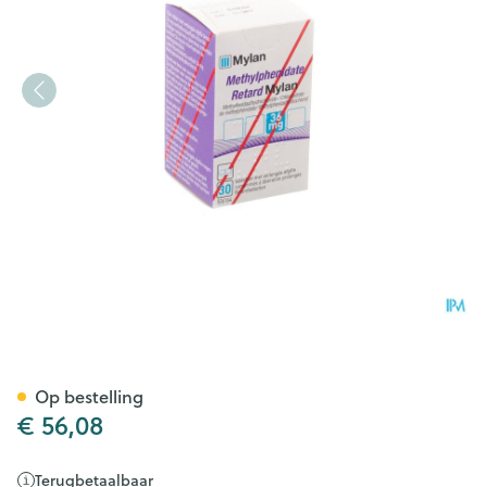
Methylphenidat.retar.viatris 
Op bestelling
€ 56,08
Terugbetaalbaar