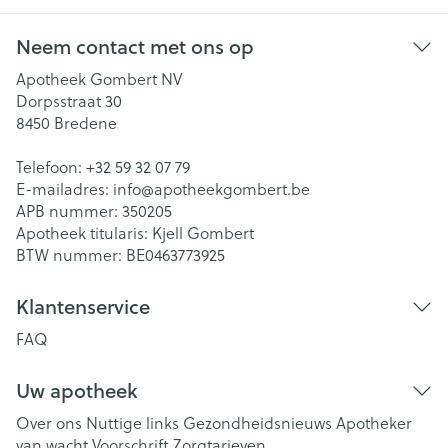
Neem contact met ons op
Apotheek Gombert NV
Dorpsstraat 30
8450
Bredene
Telefoon:
+32 59 32 07 79
E-mailadres:
info@
apotheekgombert.be
APB nummer:
350205
Apotheek titularis:
Kjell Gombert
BTW nummer:
BE0463773925
Klantenservice
FAQ
Uw apotheek
Over ons
Nuttige links
Gezondheidsnieuws
Apotheker
van wacht
Voorschrift
Zorgtarieven