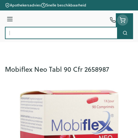
Ga naar de inhoud
Apothekersadvies
Snelle beschikbaarheid
Menu
Zoek
Product, merk, categorie...
Mobiflex Neo Tabl 90 Cfr 2658987