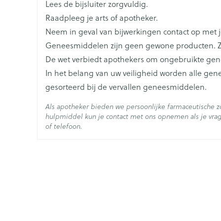
Lees de bijsluiter zorgvuldig.
Raadpleeg je arts of apotheker.
Lengte
103 mm
Neem in geval van bijwerkingen contact op met je
Geneesmiddelen zijn geen gewone producten. Z
Diepte
23 mm
De wet verbiedt apothekers om ongebruikte ge
In het belang van uw veiligheid worden alle ge
Hoeveelheid
28
gesorteerd bij de vervallen geneesmiddelen.
Verpakking
Als apotheker bieden we persoonlijke farmaceutische 
Actieve
hulpmiddel kun je contact met ons opnemen als je vrag
moxonidine
Ingrediënten
of telefoon.
Behoud
Kamertemperatuur (15°C 