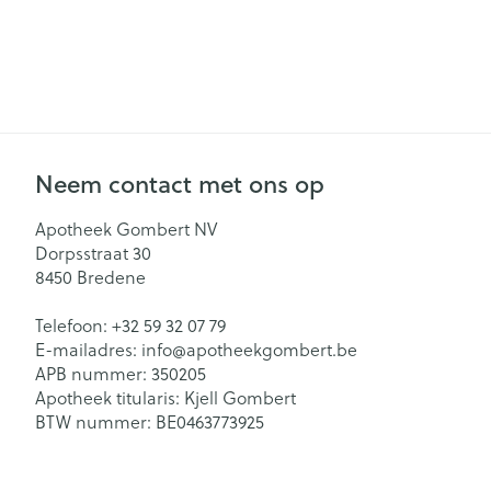
Gezichtsverzor
Pillendozen en
accessoires
Pigmentstoorn
Gevoelige huid
geïrriteerde hu
Neem contact met ons op
Gemengde hu
Doffe huid
Apotheek Gombert NV
Dorpsstraat 30
Toon meer
8450
Bredene
Telefoon:
+32 59 32 07 79
Snurken
E-mailadres:
info@
apotheekgombert.be
APB nummer:
350205
Apotheek titularis:
Kjell Gombert
BTW nummer:
BE0463773925