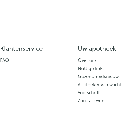
ging
Supplementen
Insectenwe
Mondmaskers
middelen
issen
 -
id
Klantenservice
Uw apotheek
id
FAQ
Over ons
Nuttige links
Gezondheidsnieuws
Apotheker van wacht
Zelfbruiner
Scheren
Voorschrift
Zorgtarieven