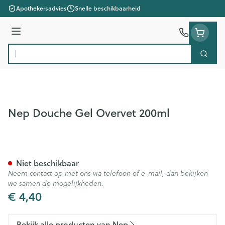
Ga naar de inhoud
Apothekersadvies
Snelle beschikbaarheid
Menu
Zoek
Product, merk, categorie...
Nep Douche Gel Overvet 200ml
Nep Douche Gel Overvet 20
Niet beschikbaar
Neem contact op met ons via telefoon of e-mail, dan bekijken
we samen de mogelijkheden.
€ 4,40
Bekijk alle producten van Nep