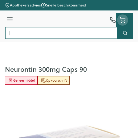
Ga naar de inhoud
Apothekersadvies
Snelle beschikbaarheid
Menu
Zoek
Product, merk, categorie...
Neurontin 300mg Caps 90
Geneesmiddel
Op voorschrift