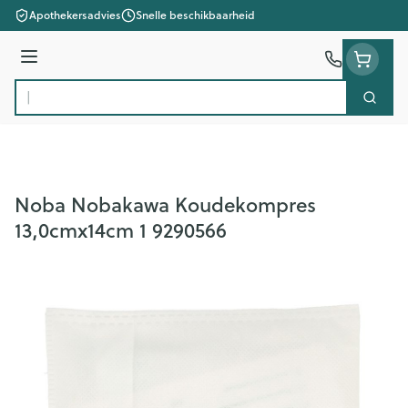
Ga naar de inhoud
Apothekersadvies
Snelle beschikbaarheid
Menu
Zoek
Product, merk, categorie...
Noba Nobakawa Koudekompres
13,0cmx14cm 1 9290566