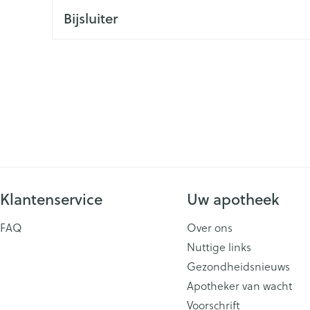
Bijsluiter
ging
Supplementen
Insectenwe
Mondmaskers
middelen
issen
 -
id
id
Klantenservice
Uw apotheek
Zelfbruiner
Scheren
FAQ
Over ons
Nuttige links
Gezondheidsnieuws
Apotheker van wacht
Voorschrift