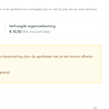
Toon meer
je in de apotheek een verlaagde prijs en niet de prijs die op onze webshop
Diagnosetesten en
stress
Vlooien en teken
Mond en keel
meetapparatuur
Oren
Zuigtabletten
Verhoogde tegemoetkoming
Alcoholtest
g
Oordopjes
€ 10,50
(6% inclusief btw)
herapie -
Mond, muil of snavel
en -druppels
Spray - oplossing
Bloeddrukmeter
ls
Oorreiniging
Cholesteroltest
zen
Oordruppels
Hartslagmeter
ulpmiddelen
 Na beoordeling door de apotheker kan je het komen afhalen
Toon meer
ereist.
herming
Hygiëne
Ergonomie
nning en -
Aambeien
s
Bad en douche
Ademhaling en zuurstof
je
Badkamer