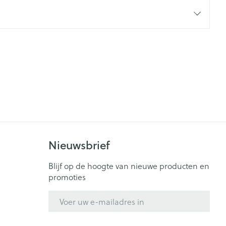
rende
Parfums en
geurproducten
Nieuwsbrief
CBD
Blijf op de hoogte van nieuwe producten en
promoties
E-mail adres