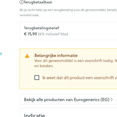
Terugbetaalbaar
0+ categorie
Als je recht hebt op een terugbetaling voor dit geneesmiddel, betaal 
Wondzorg
EHBO
vermeld staat.
ie
ven
Homeopathie
Spieren en gewrichten
Gemoed en 
Ogen
Neus
Neus
Ogen
eneeskunde categorie
Vilt
Podologie
n
Ooginfecties
Tabletten
Terugbetalingstarief
Spray
Oogspoelin
€ 15,90
(6% inclusief btw)
Handschoenen
Cold - Hot t
Oren
Ogen
Anti allergische en anti
Neussprays 
 en EHBO categorie
denborstels
Oogdruppe
warm/koud
inflammatoire middelen
al
Wondhelend
los
Creme - gel
Verbanddo
 antiviraal
Ontzwellende middelen
insecten categorie
Brandwonden
 pluimen
Accessoires
Belangrijke informatie
Droge ogen
Medische h
Glaucoom
Voor dit geneesmiddel is een voorschrift nodig.
Toon meer
en betalen.
ddelen categorie
Toon meer
Toon meer
Ik weet dat dit product een voorschrift v
en
e en
Nagels
Diabetes
Zonnebesc
Stoma
Hart- en bloedvaten
Bloedverdu
stolling
Bekijk alle producten van Eurogenerics (EG)
eelt en
Nagellak
Bloedglucosemeter
Aftersun
Stomazakje
len
Kalk- en schimmelnagels
Teststrips en naalden
Lippen
Stomaplaat
spray
ires
Indicatie