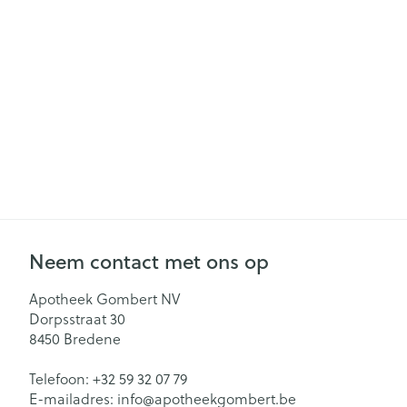
Gezichtsverzor
Pillendozen en
accessoires
Pigmentstoorn
Gevoelige huid
geïrriteerde hu
Gemengde hu
Doffe huid
Toon meer
Neem contact met ons op
Snurken
Apotheek Gombert NV
Dorpsstraat 30
8450
Bredene
Telefoon:
+32 59 32 07 79
E-mailadres:
info@
apotheekgombert.be