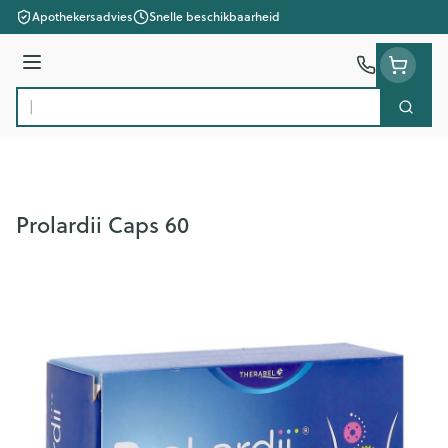
Ga naar de inhoud
Apothekersadvies
Snelle beschikbaarheid
Menu
Zoek
Product, merk, categorie...
Prolardii Caps 60