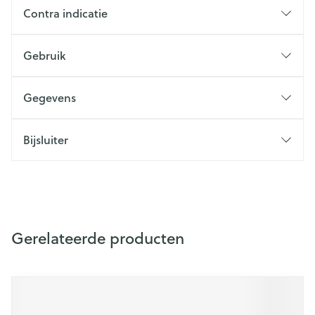
Contra indicatie
Gebruik
Gegevens
Bijsluiter
Gerelateerde producten
Druk op om naar carrouselnavigatie te gaan
Navigeren door de elementen van de carrousel is mogelijk m
Druk om carrousel over te slaan