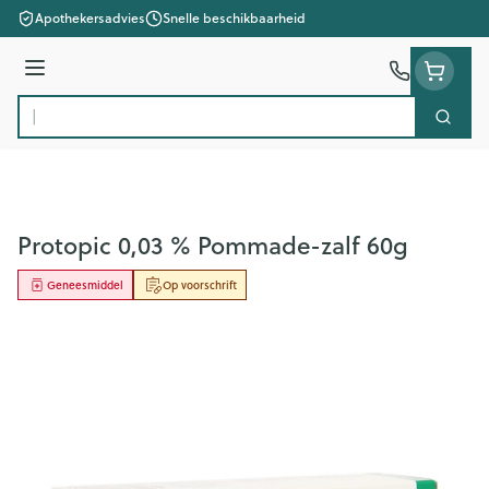
Ga naar de inhoud
Apothekersadvies
Snelle beschikbaarheid
Menu
Zoek
Product, merk, categorie...
Protopic 0,03 % Pommade-zalf 60g
Geneesmiddel
Op voorschrift