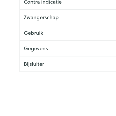
Contra indicatie
ging
Supplementen
Insectenwe
Mondmaskers
middelen
Zwangerschap
issen
 -
Gebruik
id
id
Gegevens
Bijsluiter
Zelfbruiner
Scheren