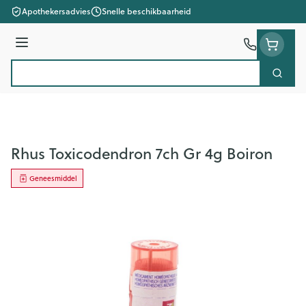
Ga naar de inhoud
Apothekersadvies
Snelle beschikbaarheid
Menu
Zoek
Product, merk, categorie...
Rhus Toxicodendron 7ch Gr 4g Boiron
Geneesmiddel