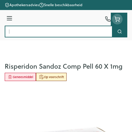
Ga naar de inhoud
Apothekersadvies
Snelle beschikbaarheid
Menu
Zoek
Product, merk, categorie...
Risperidon Sandoz Comp Pell 60 X 1mg
Geneesmiddel
Op voorschrift