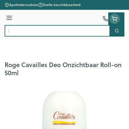
Ga naar de inhoud
Apothekersadvies
Snelle beschikbaarheid
Menu
Zoek
Product, merk, categorie...
Roge Cavailles Deo Onzichtbaar Roll-on
50ml