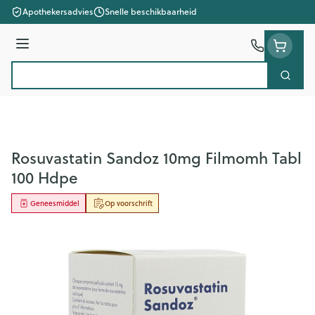
Ga naar de inhoud
Apothekersadvies
Snelle beschikbaarheid
Menu
Zoek
Product, merk, categorie...
Rosuvastatin Sandoz 10mg Filmomh Tabl
100 Hdpe
Geneesmiddel
Op voorschrift