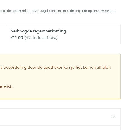
Toon meer
je in de apotheek een verlaagde prijs en niet de prijs die op onze webshop
Diagnosetesten en
stress
Vlooien en teken
Mond en keel
meetapparatuur
Oren
Verhoogde tegemoetkoming
Zuigtabletten
Alcoholtest
g
Oordopjes
€ 1,00
(6% inclusief btw)
herapie -
Mond, muil of snavel
en -druppels
Spray - oplossing
Bloeddrukmeter
ls
Oorreiniging
Cholesteroltest
zen
Oordruppels
Hartslagmeter
ulpmiddelen
 Na beoordeling door de apotheker kan je het komen afhalen
Toon meer
ereist.
herming
Hygiëne
Ergonomie
nning en -
Aambeien
s
Bad en douche
Ademhaling en zuurstof
je
Badkamer