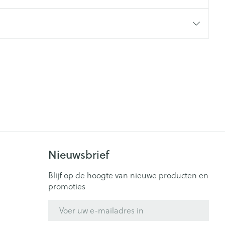
rende
Parfums en
geurproducten
Nieuwsbrief
CBD
Blijf op de hoogte van nieuwe producten en
promoties
E-mail adres