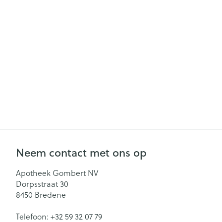
Gezichtsverzor
Pillendozen en
accessoires
Pigmentstoorn
Gevoelige huid
geïrriteerde hu
Gemengde hu
Doffe huid
Toon meer
Neem contact met ons op
Snurken
Apotheek Gombert NV
Dorpsstraat 30
8450
Bredene
Telefoon:
+32 59 32 07 79