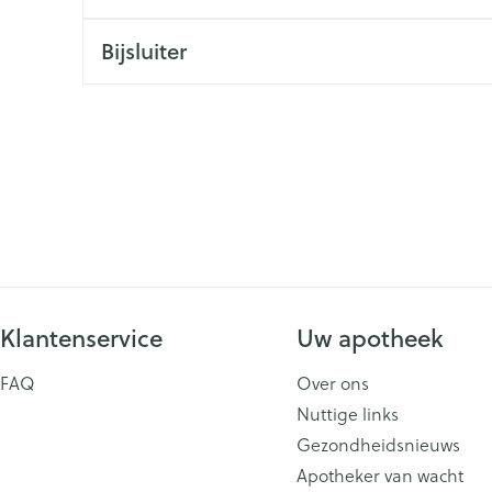
ging
Supplementen
Insectenwe
Bijsluiter
Mondmaskers
middelen
issen
 -
id
id
Klantenservice
Uw apotheek
Zelfbruiner
Scheren
FAQ
Over ons
Nuttige links
Gezondheidsnieuws
Apotheker van wacht