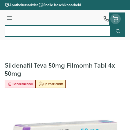
Ga naar de inhoud
Apothekersadvies
Snelle beschikbaarheid
Menu
Zoek
Product, merk, categorie...
Sildenafil Teva 50mg Filmomh Tabl 4x
50mg
Geneesmiddel
Op voorschrift