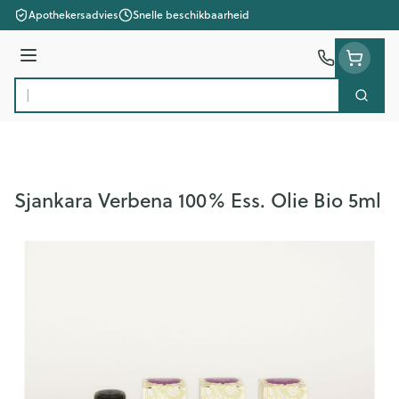
Ga naar de inhoud
Apothekersadvies
Snelle beschikbaarheid
Menu
Zoek
Product, merk, categorie...
Sjankara Verbena 100% Ess. Olie Bio 5ml