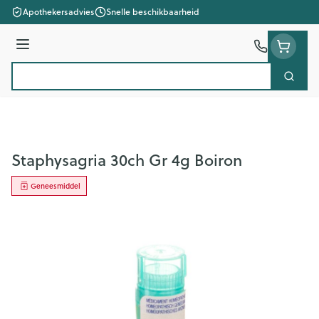
Ga naar de inhoud
Apothekersadvies
Snelle beschikbaarheid
Menu
Zoek
Product, merk, categorie...
Staphysagria 30ch Gr 4g Boiron
Geneesmiddel