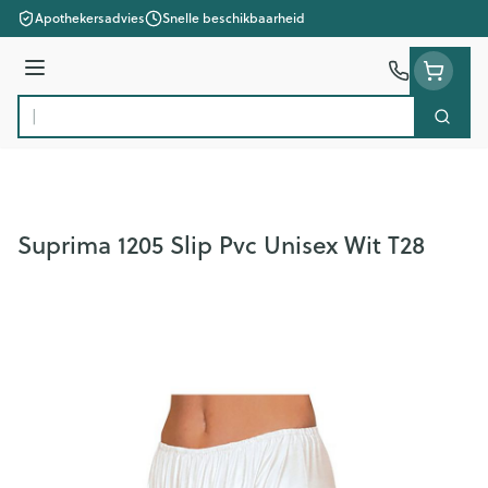
Ga naar de inhoud
Apothekersadvies
Snelle beschikbaarheid
Menu
Zoek
Product, merk, categorie...
Suprima 1205 Slip Pvc Unisex Wit T28