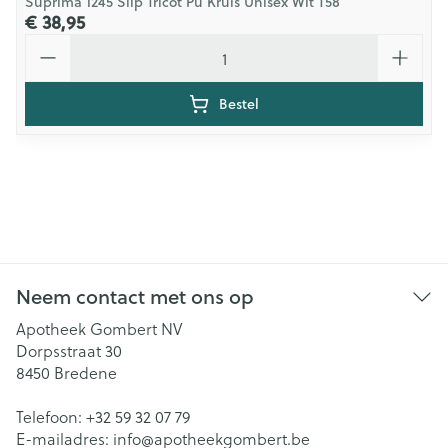
Suprima 1245 Slip Tricot Pu Kruis Unisex Wit T58
€ 38,95
Aantal
Bestel
Neem contact met ons op
Apotheek Gombert NV
Dorpsstraat 30
8450
Bredene
Telefoon:
+32 59 32 07 79
E-mailadres:
info@
apotheekgombert.be