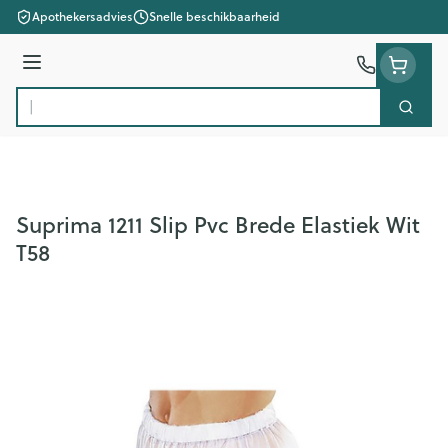
Ga naar de inhoud
Apothekersadvies
Snelle beschikbaarheid
Menu
Zoek
Product, merk, categorie...
Suprima 1211 Slip Pvc Brede Elastiek Wit
T58