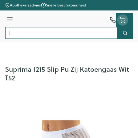
Ga naar de inhoud
Apothekersadvies
Snelle beschikbaarheid
Menu
Zoek
Product, merk, categorie...
Suprima 1215 Slip Pu Zij Katoengaas Wit
T52