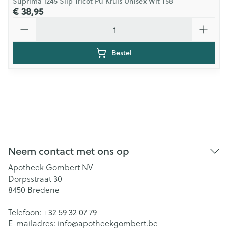
Suprima 1245 Slip Tricot Pu Kruis Unisex Wit T58
€ 38,95
Aantal
Bestel
Neem contact met ons op
Apotheek Gombert NV
Dorpsstraat 30
8450
Bredene
Telefoon:
+32 59 32 07 79
E-mailadres:
info@
apotheekgombert.be