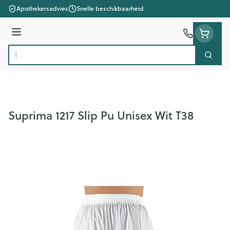
Ga naar de inhoud
Apothekersadvies
Snelle beschikbaarheid
Menu
Zoek
Product, merk, categorie...
Suprima 1217 Slip Pu Unisex Wit T38