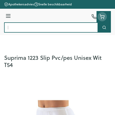
Ga naar de inhoud
Apothekersadvies
Snelle beschikbaarheid
Menu
Zoek
Product, merk, categorie...
Suprima 1223 Slip Pvc/pes Unisex Wit
T54