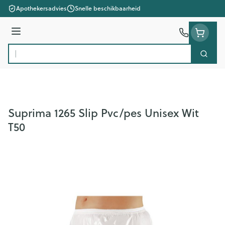
Ga naar de inhoud
Apothekersadvies
Snelle beschikbaarheid
Menu
Zoek
Product, merk, categorie...
Suprima 1265 Slip Pvc/pes Unisex Wit
T50