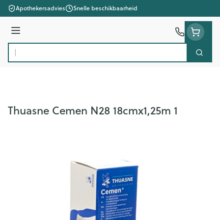
Ga naar de inhoud
Apothekersadvies
Snelle beschikbaarheid
Menu
Zoek
Product, merk, categorie...
Thuasne Cemen N28 18cmx1,25m 1