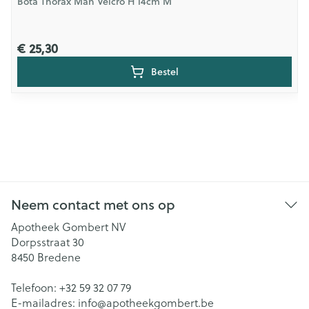
Bota Thorax Man Velcro H 14cm M
€ 25,30
Bestel
Neem contact met ons op
Apotheek Gombert NV
Dorpsstraat 30
8450
Bredene
Telefoon:
+32 59 32 07 79
E-mailadres:
info@
apotheekgombert.be