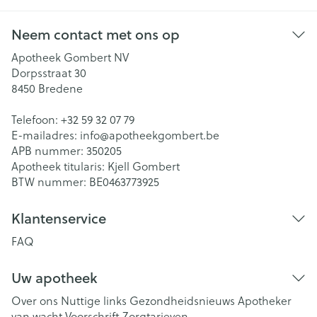
Neem contact met ons op
Apotheek Gombert NV
Dorpsstraat 30
8450
Bredene
Telefoon:
+32 59 32 07 79
E-mailadres:
info@
apotheekgombert.be
APB nummer:
350205
Apotheek titularis:
Kjell Gombert
BTW nummer:
BE0463773925
Klantenservice
FAQ
Uw apotheek
Over ons
Nuttige links
Gezondheidsnieuws
Apotheker
van wacht
Voorschrift
Zorgtarieven