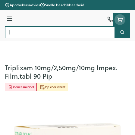
Ga naar de inhoud
Apothekersadvies
Snelle beschikbaarheid
Menu
Zoek
Product, merk, categorie...
Triplixam 10mg/2,50mg/10mg Impex.
Film.tabl 90 Pip
Geneesmiddel
Op voorschrift