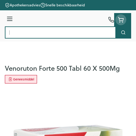
Ga naar de inhoud
Apothekersadvies
Snelle beschikbaarheid
Menu
Zoek
Product, merk, categorie...
Venoruton Forte 500 Tabl 60 X 500Mg
Geneesmiddel