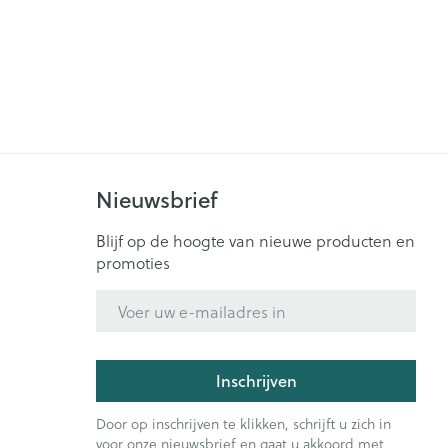
rende
Parfums en
geurproducten
Nieuwsbrief
Blijf op de hoogte van nieuwe producten en
promoties
E-mail adres
CBD
Inschrijven
Door op inschrijven te klikken, schrijft u zich in
voor onze nieuwsbrief en gaat u akkoord met