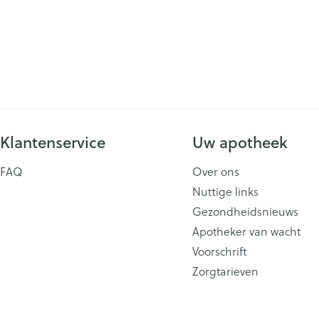
ging
Supplementen
Insectenwe
Mondmaskers
middelen
issen
 -
id
id
Klantenservice
Uw apotheek
FAQ
Over ons
Nuttige links
Gezondheidsnieuws
Zelfbruiner
Scheren
Apotheker van wacht
Voorschrift
Zorgtarieven