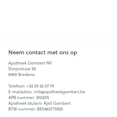
Gezichtsverzor
Pillendozen en
accessoires
Pigmentstoorn
Gevoelige huid
geïrriteerde hu
Gemengde hu
Neem contact met ons op
Doffe huid
Toon meer
Apotheek Gombert NV
Dorpsstraat 30
8450
Bredene
Snurken
Telefoon:
+32 59 32 07 79
E-mailadres:
info@
apotheekgombert.be
APB nummer:
350205
Apotheek titularis:
Kjell Gombert
BTW nummer:
BE0463773925