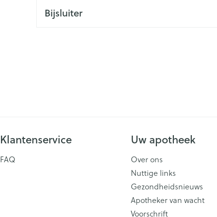
Bijsluiter
ging
Supplementen
Insectenwe
Mondmaskers
middelen
issen
 -
id
id
Klantenservice
Uw apotheek
Zelfbruiner
Scheren
FAQ
Over ons
Nuttige links
Gezondheidsnieuws
Apotheker van wacht
Voorschrift