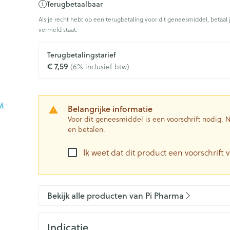
Terugbetaalbaar
0+ categorie
Als je recht hebt op een terugbetaling voor dit geneesmiddel, betaal 
Wondzorg
EHBO
vermeld staat.
ie
ven
Homeopathie
Spieren en gewrichten
Gemoed en 
Ogen
Neus
Neus
Ogen
eneeskunde categorie
Vilt
Podologie
n
Ooginfecties
Tabletten
Terugbetalingstarief
Spray
Oogspoelin
€ 7,59
(6% inclusief btw)
Handschoenen
Cold - Hot t
Oren
Ogen
Anti allergische en anti
Neussprays 
 en EHBO categorie
denborstels
Oogdruppe
warm/koud
inflammatoire middelen
al
Wondhelend
los
Creme - gel
Verbanddo
 antiviraal
Ontzwellende middelen
insecten categorie
Brandwonden
 pluimen
Accessoires
Belangrijke informatie
Droge ogen
Medische h
Glaucoom
Voor dit geneesmiddel is een voorschrift nodig.
Toon meer
en betalen.
ddelen categorie
Toon meer
Toon meer
Ik weet dat dit product een voorschrift v
en
e en
Nagels
Diabetes
Zonnebesc
Stoma
Hart- en bloedvaten
Bloedverdu
stolling
Bekijk alle producten van Pi Pharma
eelt en
Nagellak
Bloedglucosemeter
Aftersun
Stomazakje
len
Kalk- en schimmelnagels
Teststrips en naalden
Lippen
Stomaplaat
spray
ires
Indicatie