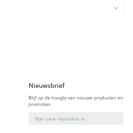
rende
Parfums en
geurproducten
Nieuwsbrief
CBD
Blijf op de hoogte van nieuwe producten en
promoties
E-mail adres