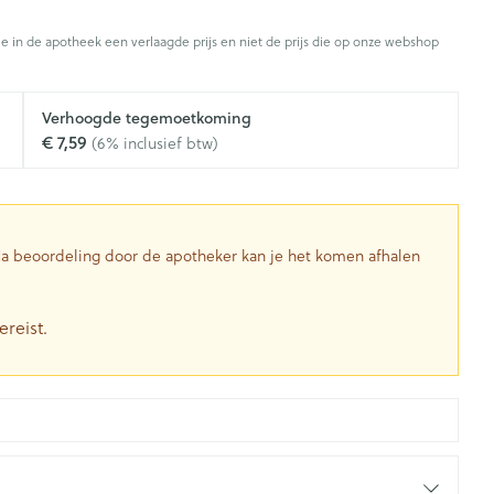
Toon meer
je in de apotheek een verlaagde prijs en niet de prijs die op onze webshop
Diagnosetesten en
stress
Vlooien en teken
Mond en keel
meetapparatuur
Oren
Zuigtabletten
Verhoogde tegemoetkoming
Alcoholtest
g
Oordopjes
€ 7,59
(6% inclusief btw)
herapie -
Mond, muil of snavel
en -druppels
Spray - oplossing
Bloeddrukmeter
ls
Oorreiniging
Cholesteroltest
zen
Oordruppels
Hartslagmeter
ulpmiddelen
 Na beoordeling door de apotheker kan je het komen afhalen
Toon meer
ereist.
herming
Hygiëne
Ergonomie
nning en -
Aambeien
s
Bad en douche
Ademhaling en zuurstof
je
Badkamer