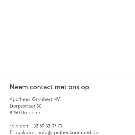
Gezichtsverzor
Pillendozen en
accessoires
Pigmentstoorn
Gevoelige huid
geïrriteerde hu
Gemengde hu
Doffe huid
Toon meer
Neem contact met ons op
Snurken
Apotheek Gombert NV
Dorpsstraat 30
8450
Bredene
Telefoon:
+32 59 32 07 79
E-mailadres:
info@
apotheekgombert.be