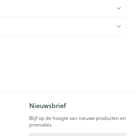
rende
Parfums en
geurproducten
CBD
Nieuwsbrief
Blijf op de hoogte van nieuwe producten en
promoties
E-mail adres