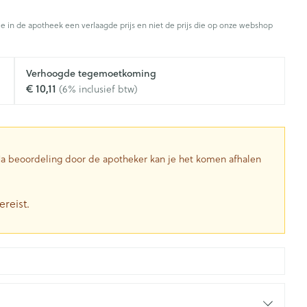
Toon meer
je in de apotheek een verlaagde prijs en niet de prijs die op onze webshop
Diagnosetesten en
stress
Vlooien en teken
Mond en keel
meetapparatuur
Oren
Verhoogde tegemoetkoming
Zuigtabletten
Alcoholtest
g
Oordopjes
€ 10,11
(6% inclusief btw)
herapie -
Mond, muil of snavel
en -druppels
Spray - oplossing
Bloeddrukmeter
ls
Oorreiniging
Cholesteroltest
zen
Oordruppels
Hartslagmeter
ulpmiddelen
 Na beoordeling door de apotheker kan je het komen afhalen
Toon meer
ereist.
herming
Hygiëne
Ergonomie
nning en -
Aambeien
s
Bad en douche
Ademhaling en zuurstof
je
Badkamer