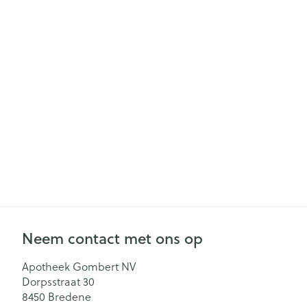
Gezichtsverzor
Pillendozen en
accessoires
Pigmentstoorn
Gevoelige huid
geïrriteerde hu
Gemengde hu
Doffe huid
Toon meer
Snurken
Neem contact met ons op
Apotheek Gombert NV
Dorpsstraat 30
8450
Bredene