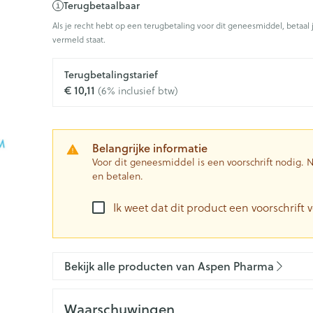
Terugbetaalbaar
0+ categorie
Als je recht hebt op een terugbetaling voor dit geneesmiddel, betaal 
Wondzorg
EHBO
vermeld staat.
ie
ven
Homeopathie
Spieren en gewrichten
Gemoed en 
Ogen
Neus
Neus
Ogen
eneeskunde categorie
Vilt
Podologie
n
Terugbetalingstarief
Ooginfecties
Tabletten
Spray
Oogspoelin
€ 10,11
(6% inclusief btw)
Handschoenen
Oren
Cold - Hot t
Ogen
Anti allergische en anti
Neussprays 
 en EHBO categorie
denborstels
Oogdruppe
warm/koud
inflammatoire middelen
al
Wondhelend
los
Creme - gel
Verbanddo
 antiviraal
Ontzwellende middelen
insecten categorie
Brandwonden
 pluimen
Accessoires
Belangrijke informatie
Droge ogen
Medische h
Glaucoom
Voor dit geneesmiddel is een voorschrift nodig.
Toon meer
en betalen.
ddelen categorie
Toon meer
Toon meer
Ik weet dat dit product een voorschrift v
en
e en
Nagels
Diabetes
Zonnebesc
Stoma
Hart- en bloedvaten
Bloedverdu
stolling
Bekijk alle producten van Aspen Pharma
eelt en
Nagellak
Bloedglucosemeter
Aftersun
Stomazakje
len
Kalk- en schimmelnagels
Teststrips en naalden
Lippen
Stomaplaat
spray
ires
Waarschuwingen