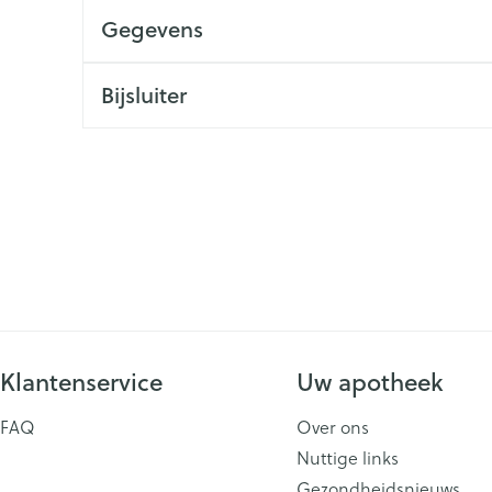
Gegevens
ging
Supplementen
Insectenwe
Mondmaskers
middelen
issen
Bijsluiter
 -
id
id
Zelfbruiner
Scheren
Klantenservice
Uw apotheek
FAQ
Over ons
Nuttige links
Gezondheidsnieuws