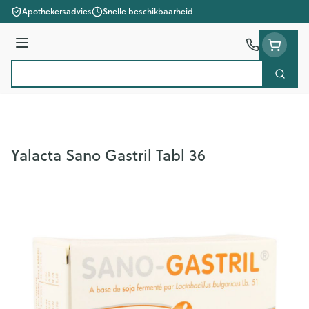
Ga naar de inhoud
Apothekersadvies
Snelle beschikbaarheid
Menu
Zoek
Product, merk, categorie...
Yalacta Sano Gastril Tabl 36