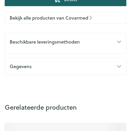
Bekijk alle producten van Covarmed
Beschikbare leveringsmethoden
Gegevens
Gerelateerde producten
Navigeren door de elementen van de carrousel is mogelijk m
Druk om carrousel over te slaan
Druk op om naar carrouselnavigatie te gaan