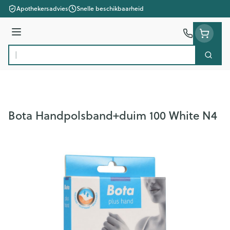
Ga naar de inhoud
Apothekersadvies
Snelle beschikbaarheid
Menu
Zoek
Product, merk, categorie...
Bota Handpolsband+duim 100 White N4